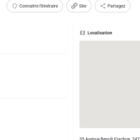
Connaitre l'itinéraire
Site
Partagez
Localisation
35 Avenue Benoît Frachon, 247