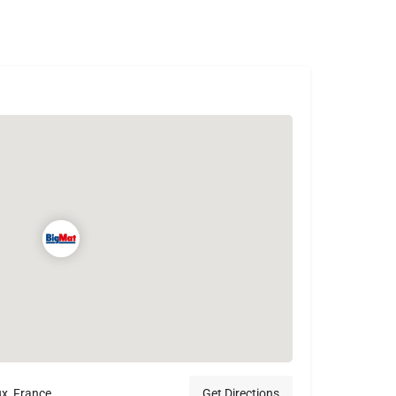
ux, France
Get Directions